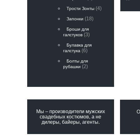
(4)
Трости Зонты
(18)
Запонки
Броши для
(3)
галстуков
Булавка для
(6)
галстука
Болты для
(2)
рубашки
Мы – производители мужских
О
свадебных костюмов, а не
дилеры, байеры, агенты.