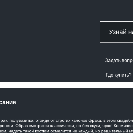
Узнай н
Задать вопр
Где купить?
сание
ак, полувизитка, отойдя от строгих канонов фрака, в этом сваде
рности. Образ смотрится классически, но без скуки, ярко! Космичес
ном, надеть такой костюм осмелится не каждый, но решительный м