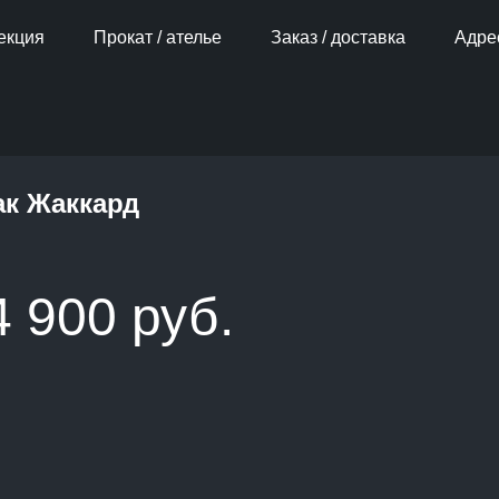
екция
Прокат / ателье
Заказ / доставка
Адре
»
Коллекция
»»
Фраки
»»
Серый
»»
Фрак Жаккард
к Жаккард
4 900 руб.