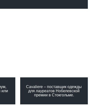
рум,
Сavaliere – поставщик одежды
н или
для лауреатов Нобелевской
премии в Стокгольме.