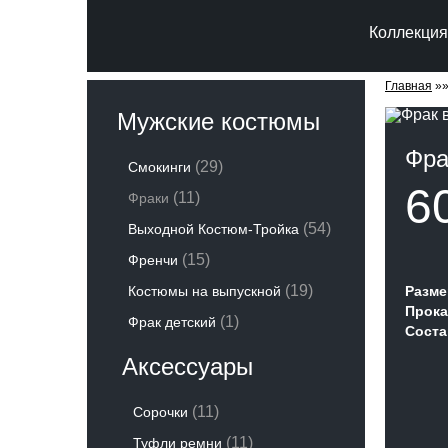
Коллекция
Главная
»
Мужские костюмы
Фра
(29)
Смокинги
6
(11)
Фраки
(54)
Выходной Костюм-Тройка
(15)
Френчи
(19)
Костюмы на выпускной
Разме
Прока
(1)
Фрак детский
Соста
Аксессуары
(11)
Сорочки
(11)
Туфли ремни