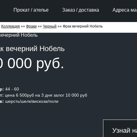
Прокат / ателье
Заказ / доставка
Адреса ма
»
Коллекция
»»
Фраки
»»
Черный
»»
Фрак вечерний Нобель
к вечерний Нобель
0 000 руб.
р:
44 - 60
т:
цена 6 500руб на 3 дня залог 10 000 руб
в:
шерсть/шелк/вискоза/поли
Узнай н